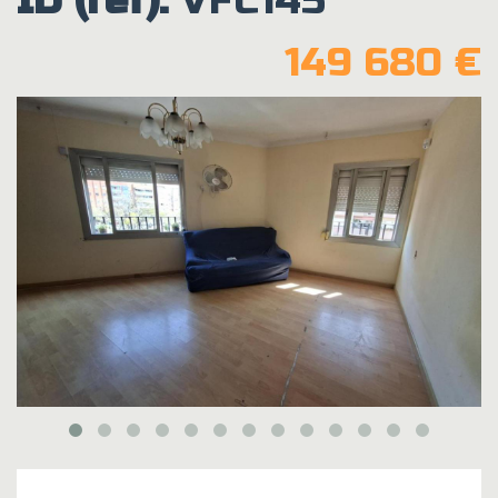
ID (ref):
VFC145
149 680 €