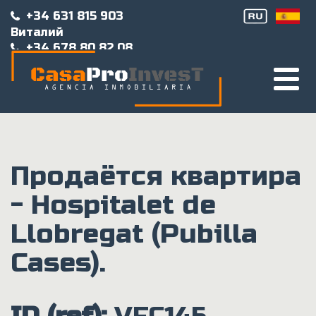
Перейти к основному содержанию
+34 631 815 903
Виталий
+34 678 80 82 08
Татьяна
+34 930 378 243
casaproinvest@gmail.com
Продаётся квартира
- Hospitalet de
Llobregat (Pubilla
Cases).