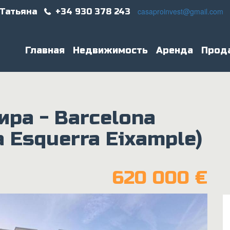
casaproinvest@gmail.com
 Татьяна
+34 930 378 243
Главная
Недвижимость
Аренда
Прод
ира - Barcelona
a Esquerra Eixample)
620 000 €